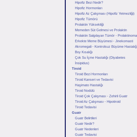
Hipofiz Bezi Nedir?
Hipofiz Hormonları
Hipofiz Az Çalışması (Hipofiz Yetmezliği)
Hipofiz Tümörü
Prolaktin Yüksekliği
Memeden Süt Gelmesi ve Prolaktin
Prolaktin Salgılayan Tümör - Prolaktinoma
Erkekte Meme Büyümesi - Jinekomasti
Akromegali - Kontrolsuz Büyüme Hastalığ
Boy Kısalığı
Çok Su İçme Hastalığı (Diyabetes
İnsipidus)
Tiroid
Tiroid Bezi Hormonları
Tiroid Kanseri ve Tedavisi
Haşimato Hastalığı
Tiroid Nodülü
Tiroid Çok Çalışması - Zehirli Guatr
Tiroid Az Çalışması - Hipotiroid
Tiroid Tedavisi
Guatr
Guatr Belirtileri
Guatr Nedir?
Guatr Nedenleri
Guatr Tedavisi