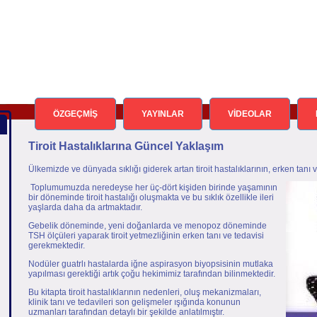
ÖZGEÇMİŞ
YAYINLAR
VİDEOLAR
Tiroit Hastalıklarına Güncel Yaklaşım
Ülkemizde ve dünyada sıklığı giderek artan tiroit hastalıklarının, erken tanı
Toplumumuzda neredeyse her üç-dört kişiden birinde yaşamının
bir döneminde tiroit hastalığı oluşmakta ve bu sıklık özellikle ileri
yaşlarda daha da artmaktadır.
Gebelik döneminde, yeni doğanlarda ve menopoz döneminde
TSH ölçüleri yaparak tiroit yetmezliğinin erken tanı ve tedavisi
gerekmektedir.
Nodüler guatrlı hastalarda iğne aspirasyon biyopsisinin mutlaka
yapılması gerektiği artık çoğu hekimimiz tarafından bilinmektedir.
Bu kitapta tiroit hastalıklarının nedenleri, oluş mekanizmaları,
klinik tanı ve tedavileri son gelişmeler ışığında konunun
uzmanları tarafından detaylı bir şekilde anlatılmıştır.