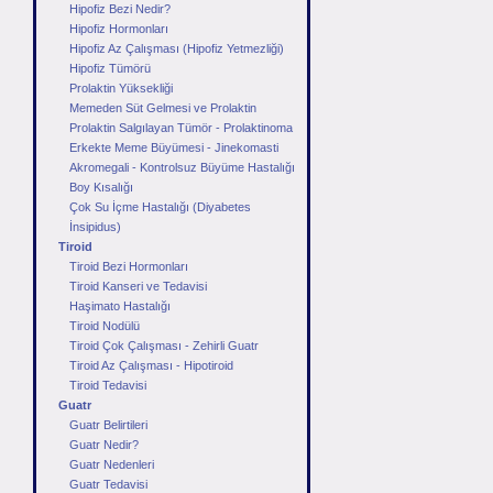
Hipofiz Bezi Nedir?
Hipofiz Hormonları
Hipofiz Az Çalışması (Hipofiz Yetmezliği)
Hipofiz Tümörü
Prolaktin Yüksekliği
Memeden Süt Gelmesi ve Prolaktin
Prolaktin Salgılayan Tümör - Prolaktinoma
Erkekte Meme Büyümesi - Jinekomasti
Akromegali - Kontrolsuz Büyüme Hastalığı
Boy Kısalığı
Çok Su İçme Hastalığı (Diyabetes
İnsipidus)
Tiroid
Tiroid Bezi Hormonları
Tiroid Kanseri ve Tedavisi
Haşimato Hastalığı
Tiroid Nodülü
Tiroid Çok Çalışması - Zehirli Guatr
Tiroid Az Çalışması - Hipotiroid
Tiroid Tedavisi
Guatr
Guatr Belirtileri
Guatr Nedir?
Guatr Nedenleri
Guatr Tedavisi