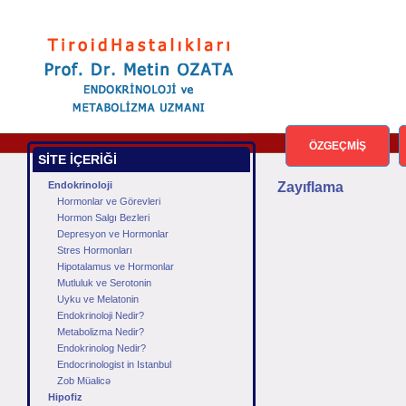
ÖZGEÇMİŞ
SİTE İÇERİĞİ
Endokrinoloji
Zayıflama
Hormonlar ve Görevleri
Hormon Salgı Bezleri
Depresyon ve Hormonlar
Stres Hormonları
Hipotalamus ve Hormonlar
Mutluluk ve Serotonin
Uyku ve Melatonin
Endokrinoloji Nedir?
Metabolizma Nedir?
Endokrinolog Nedir?
Endocrinologist in Istanbul
Zob Müalicə
Hipofiz